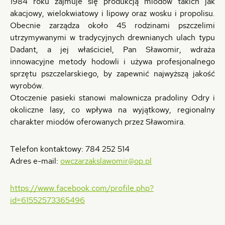
1984 roku zajmuje się produkcją miodów takich jak
akacjowy, wielokwiatowy i lipowy oraz wosku i propolisu.
Obecnie zarządza około 45 rodzinami pszczelimi
utrzymywanymi w tradycyjnych drewnianych ulach typu
Dadant, a jej właściciel, Pan Sławomir, wdraża
innowacyjne metody hodowli i używa profesjonalnego
sprzętu pszczelarskiego, by zapewnić najwyższą jakość
wyrobów.
Otoczenie pasieki stanowi malownicza pradoliny Odry i
okoliczne lasy, co wpływa na wyjątkowy, regionalny
charakter miodów oferowanych przez Sławomira.
Telefon kontaktowy: 784 252 514
Adres e-mail:
owczarzakslawomir@op.pl
https://www.facebook.com/profile.php?
id=61552573365496