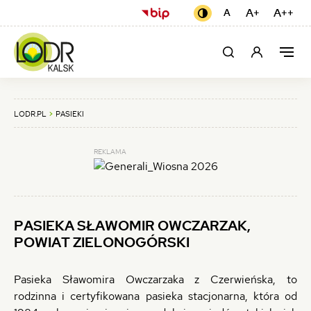
PASIEKA
USTAWIENIA
(otwiera
A+
Czcionka
A++
Cz
A
Czcionka
Kontrast
domyślna
się
czarno-
większa
naj
SŁAWOMIR
żółty
w
MEN
OWCZARZAK,
Moje
Szukaj
Men
nowej
GŁÓ
konto
karcie)
POWIAT
ZIELONOGÓRSKI
LODR.PL
PASIEKI
-
REKLAMA
LUBUSKI
OŚRODEK
DORADZTWA
PASIEKA SŁAWOMIR OWCZARZAK,
ROLNICZEGO
POWIAT ZIELONOGÓRSKI
W
Pasieka Sławomira Owczarzaka z Czerwieńska, to
KALSKU
rodzinna i certyfikowana pasieka stacjonarna, która od