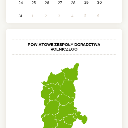
29
30
24
25
26
27
28
5
6
31
1
2
3
4
POWIATOWE ZESPOŁY DORADZTWA
ROLNICZEGO