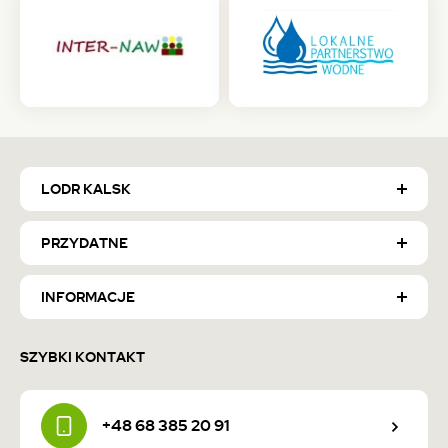
karcie)
karcie)
(otwiera
(otwiera
się
się
w
w
nowej
nowej
karcie)
karcie)
LODR KALSK
PRZYDATNE
INFORMACJE
SZYBKI KONTAKT
+48 68 385 20 91