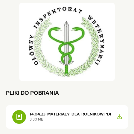
ROLNICZEGO
W
KALSKU
PLIKI DO POBRANIA
14.04.23_MATERIALY_DLA_ROLNIKOW.PDF
(otwiera
3,30 MB
się