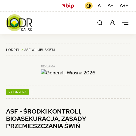
ASF
USTAWIENIA
(otwiera
A+
Czcionka
A++
Cz
A
Czcionka
Kontrast
domyślna
się
czarno-
większa
naj
-
żółty
w
MEN
ŚRODKI
Moje
Szukaj
Men
nowej
GŁÓ
konto
karcie)
KONTROLI,
BIOASEKURACJA,
LODR.PL
ASF W LUBUSKIEM
ZASADY
REKLAMA
PRZEMIESZCZANIA
ŚWIŃ
-
OPUBLIKOWANO:
27.04.2023
LUBUSKI
ASF - ŚRODKI KONTROLI,
OŚRODEK
BIOASEKURACJA, ZASADY
DORADZTWA
PRZEMIESZCZANIA ŚWIŃ