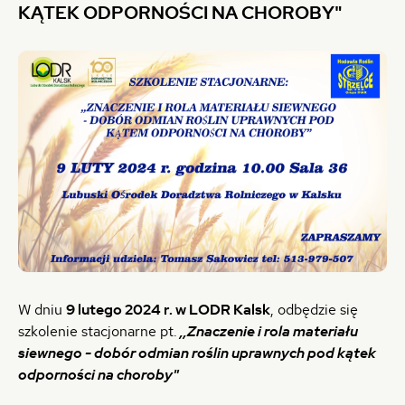
POD
KĄTEK ODPORNOŚCI NA CHOROBY"
KĄTEK
ODPORNOŚCI
NA
CHOROBY"
-
LUBUSKI
OŚRODEK
DORADZTWA
ROLNICZEGO
W dniu
9 lutego 2024 r. w LODR Kalsk
, odbędzie się
W
szkolenie stacjonarne pt.
,,Znaczenie i rola materiału
KALSKU
siewnego - dobór odmian roślin uprawnych pod kątek
odporności na choroby"