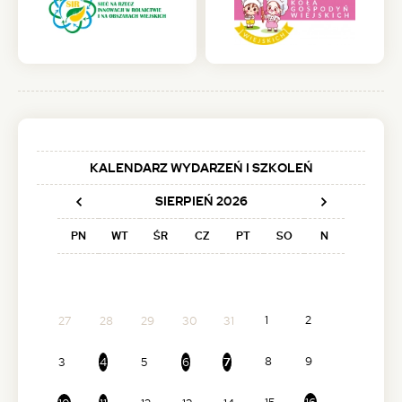
(otwiera
(otwiera
się
się
w
w
nowej
nowej
karcie)
karcie)
KALENDARZ WYDARZEŃ I SZKOLEŃ
SIERPIEŃ
2026
Poprzedni
Następny
PN
WT
ŚR
CZ
PT
SO
N
1
2
27
28
29
30
31
8
9
3
4
5
6
7