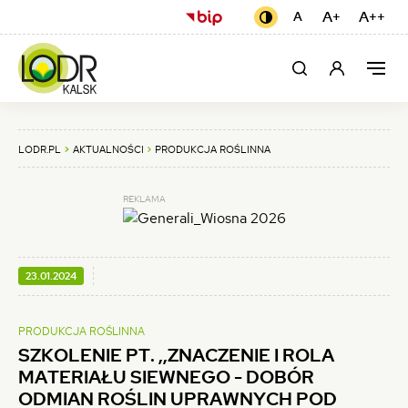
SZKOLENIE
USTAWIENIA
(otwiera
A+
Czcionka
A++
Cz
A
Czcionka
Kontrast
domyślna
się
czarno-
większa
naj
PT.
żółty
w
MEN
,,ZNACZENIE
Moje
Szukaj
Men
nowej
GŁÓ
konto
karcie)
I
ROLA
LODR.PL
AKTUALNOŚCI
PRODUKCJA ROŚLINNA
MATERIAŁU
REKLAMA
SIEWNEGO
-
DOBÓR
OPUBLIKOWANO:
23.01.2024
ODMIAN
PRODUKCJA ROŚLINNA
ROŚLIN
SZKOLENIE PT. ,,ZNACZENIE I ROLA
UPRAWNYCH
MATERIAŁU SIEWNEGO - DOBÓR
ODMIAN ROŚLIN UPRAWNYCH POD