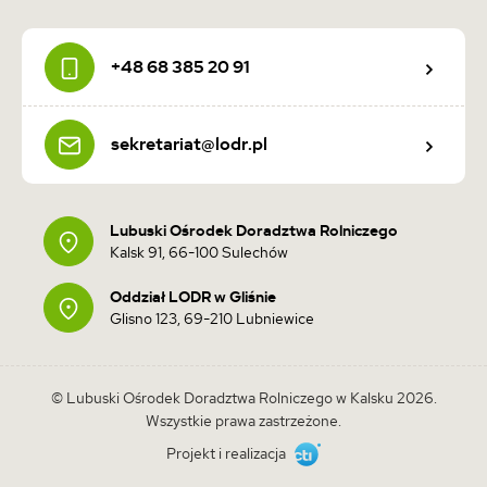
+48 68 385 20 91
sekretariat@lodr.pl
Lubuski Ośrodek Doradztwa Rolniczego
Kalsk 91, 66-100 Sulechów
Oddział LODR w Gliśnie
Glisno 123, 69-210 Lubniewice
© Lubuski Ośrodek Doradztwa Rolniczego w Kalsku 2026.
Wszystkie prawa zastrzeżone.
(otwiera
Projekt i realizacja
się