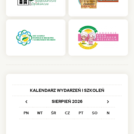
(otwiera
(otwiera
się
się
w
w
nowej
nowej
karcie)
karcie)
(otwiera
(otwiera
się
się
w
w
nowej
nowej
karcie)
karcie)
KALENDARZ WYDARZEŃ I SZKOLEŃ
SIERPIEŃ
2026
Poprzedni
Następny
PN
WT
ŚR
CZ
PT
SO
N