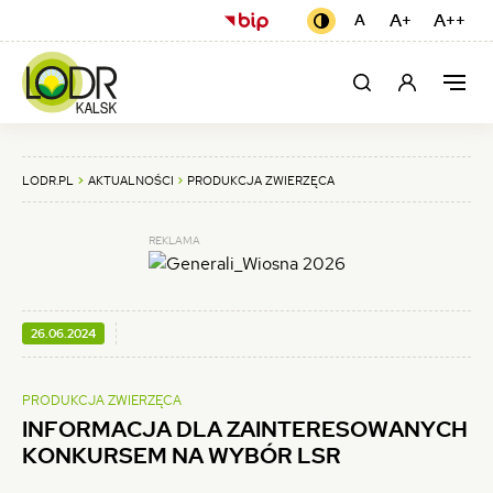
INFORMACJA
USTAWIENIA
(otwiera
A+
Czcionka
A++
Cz
A
Czcionka
Kontrast
domyślna
się
czarno-
większa
naj
DLA
żółty
w
MEN
ZAINTERESOWANYCH
Moje
Szukaj
Men
nowej
GŁÓ
konto
karcie)
KONKURSEM
NA
LODR.PL
AKTUALNOŚCI
PRODUKCJA ZWIERZĘCA
WYBÓR
REKLAMA
LSR
-
LUBUSKI
OPUBLIKOWANO:
26.06.2024
OŚRODEK
PRODUKCJA ZWIERZĘCA
DORADZTWA
INFORMACJA DLA ZAINTERESOWANYCH
ROLNICZEGO
KONKURSEM NA WYBÓR LSR