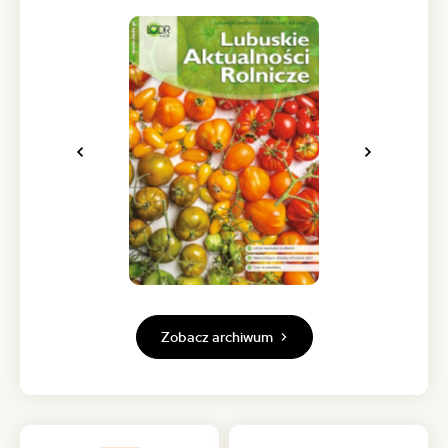
Poprzednie
Następne
zdjęcie
zdjęcie
Zobacz archiwum