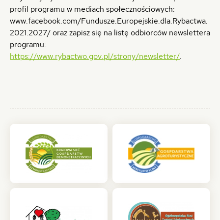
profil programu w mediach społecznościowych:
www.facebook.com/Fundusze.Europejskie.dla.Rybactwa.
2021.2027/ oraz zapisz się na listę odbiorców newslettera
programu:
https://www.rybactwo.gov.pl/strony/newsletter/
.
(otwiera
(otwiera
się
się
w
w
nowej
nowej
karcie)
karcie)